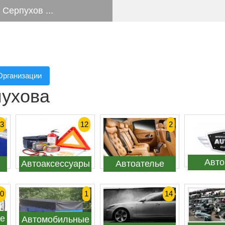
Серпухов ...
Организации
пухова
3
12
2
Авто
Автоаксессуары
Автоателье
0
1
14
е
Автомобильные