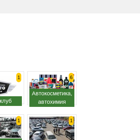
1
6
Автокосметика,
клуб
автохимия
1
1