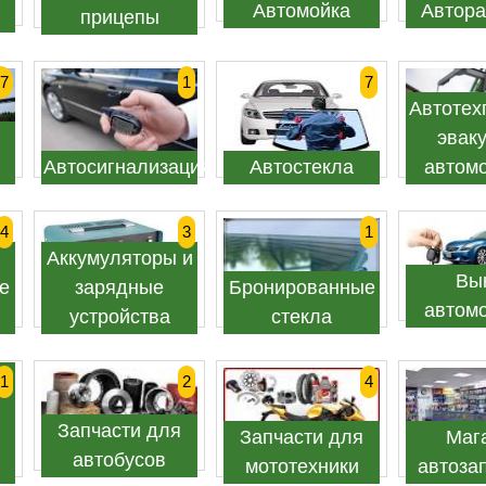
Автомойка
Автора
прицепы
7
1
7
Автотех
эвак
Автосигнализация
Автостекла
автом
4
3
1
Аккумуляторы и
Вы
е
зарядные
Бронированные
автом
устройства
стекла
1
2
4
Запчасти для
Запчасти для
Маг
автобусов
мототехники
автоза