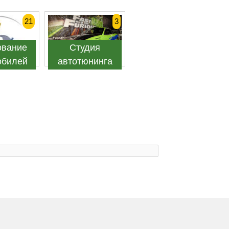
21
3
ование
Студия
обилей
автотюнинга