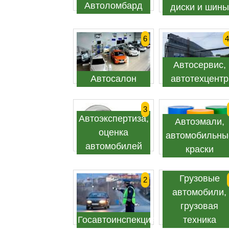
Автоломбард
диски и шины
6
4
Автосервис,
Автосалон
автотехцентр
3
Автоэкспертиза,
Автоэмали,
оценка
автомобильны
автомобилей
краски
Грузовые
2
автомобили,
грузовая
Госавтоинспекция
техника