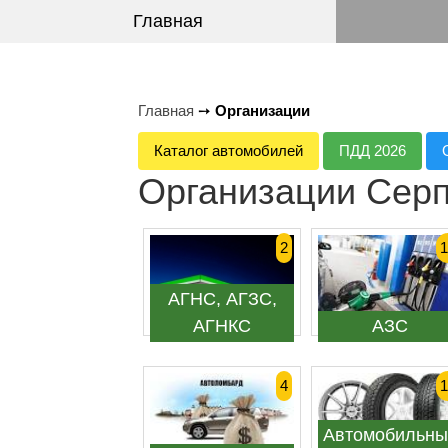
Главная
Главная
➙
Организации
Каталог автомобилей
ПДД 2026
Организации Сер
2
1
АГНС, АГЗС,
АГНКС
АЗС
4
1
Автомобильны