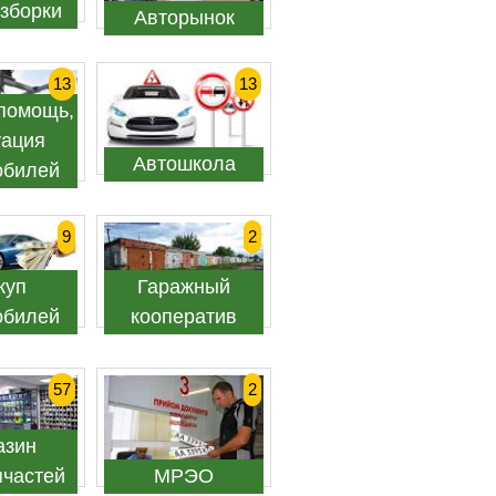
зборки
Авторынок
13
13
помощь,
уация
Автошкола
обилей
9
2
куп
Гаражный
обилей
кооператив
57
2
азин
пчастей
МРЭО